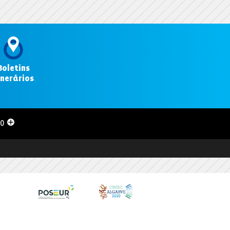
Boletins
inerários
.
00