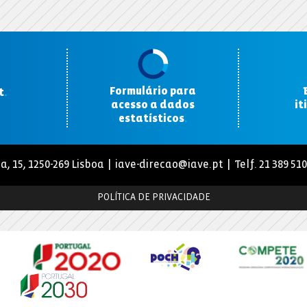
Formulário para
t
.
acesso a dados
it
estatísticos
.
a, 15, 1250-269 Lisboa |
iave-direcao@iave.pt
| Telf. 21 389 51
POLÍTICA DE PRIVACIDADE