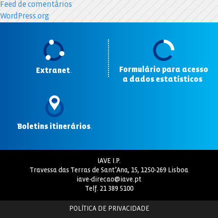
Feed de comentários
WordPress.org
Formulário para acesso
Extranet
.
a dados estatísticos
.
Boletins itinerários
.
IAVE I.P.
Travessa das Terras de Sant’Ana, 15, 1250-269 Lisboa
iave-direcao@iave.pt
Telf.
21 389 5100
POLÍTICA DE PRIVACIDADE