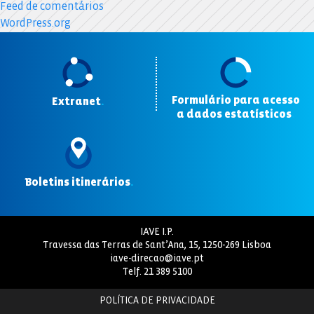
Feed de comentários
WordPress.org
Formulário para acesso
Extranet
.
a dados estatísticos
.
Boletins itinerários
.
IAVE I.P.
Travessa das Terras de Sant’Ana, 15, 1250-269 Lisboa
iave-direcao@iave.pt
Telf.
21 389 5100
POLÍTICA DE PRIVACIDADE