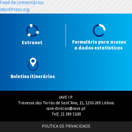
Feed de comentários
WordPress.org
Formulário para acesso
Extranet
.
a dados estatísticos
.
Boletins itinerários
.
IAVE I.P.
Travessa das Terras de Sant’Ana, 15, 1250-269 Lisboa
iave-direcao@iave.pt
Telf.
21 389 5100
POLÍTICA DE PRIVACIDADE