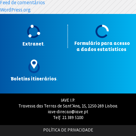
Feed de comentários
WordPress.org
Formulário para acesso
Extranet
.
a dados estatísticos
.
Boletins itinerários
.
IAVE I.P.
Travessa das Terras de Sant’Ana, 15, 1250-269 Lisboa
iave-direcao@iave.pt
Telf.
21 389 5100
POLÍTICA DE PRIVACIDADE