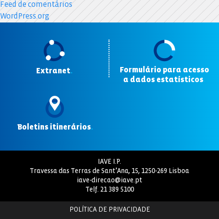
Feed de comentários
WordPress.org
Formulário para acesso
Extranet
.
a dados estatísticos
.
Boletins itinerários
.
IAVE I.P.
Travessa das Terras de Sant’Ana, 15, 1250-269 Lisboa
iave-direcao@iave.pt
Telf.
21 389 5100
POLÍTICA DE PRIVACIDADE