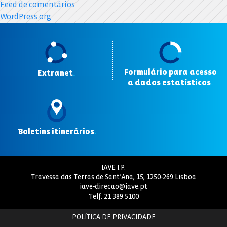
Feed de comentários
WordPress.org
Formulário para acesso
Extranet
.
a dados estatísticos
.
Boletins itinerários
.
IAVE I.P.
Travessa das Terras de Sant’Ana, 15, 1250-269 Lisboa
iave-direcao@iave.pt
Telf.
21 389 5100
POLÍTICA DE PRIVACIDADE