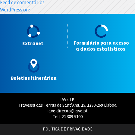
Feed de comentários
WordPress.org
Formulário para acesso
Extranet
.
a dados estatísticos
.
Boletins itinerários
.
IAVE I.P.
Travessa das Terras de Sant’Ana, 15, 1250-269 Lisboa
iave-direcao@iave.pt
Telf.
21 389 5100
POLÍTICA DE PRIVACIDADE