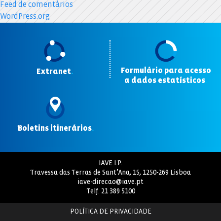
Feed de comentários
WordPress.org
Formulário para acesso
Extranet
.
a dados estatísticos
.
Boletins itinerários
.
IAVE I.P.
Travessa das Terras de Sant’Ana, 15, 1250-269 Lisboa
iave-direcao@iave.pt
Telf.
21 389 5100
POLÍTICA DE PRIVACIDADE