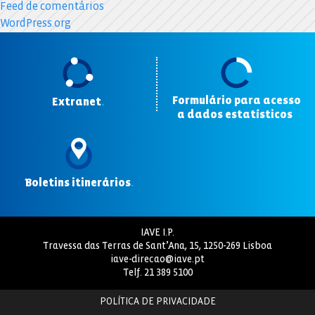
Feed de comentários
WordPress.org
Formulário para acesso
Extranet
.
a dados estatísticos
.
Boletins itinerários
.
IAVE I.P.
Travessa das Terras de Sant’Ana, 15, 1250-269 Lisboa
iave-direcao@iave.pt
Telf.
21 389 5100
POLÍTICA DE PRIVACIDADE