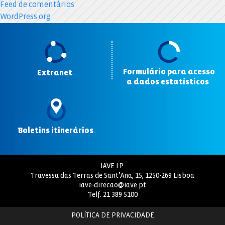
Feed de comentários
WordPress.org
Formulário para acesso
Extranet
.
a dados estatísticos
.
Boletins itinerários
.
IAVE I.P.
Travessa das Terras de Sant’Ana, 15, 1250-269 Lisboa
iave-direcao@iave.pt
Telf.
21 389 5100
POLÍTICA DE PRIVACIDADE