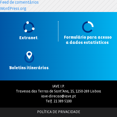
Feed de comentários
WordPress.org
Formulário para acesso
Extranet
.
a dados estatísticos
.
Boletins itinerários
.
IAVE I.P.
Travessa das Terras de Sant’Ana, 15, 1250-269 Lisboa
iave-direcao@iave.pt
Telf.
21 389 5100
POLÍTICA DE PRIVACIDADE