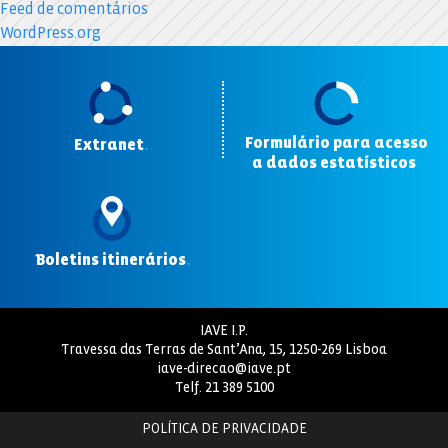
Feed de comentários
WordPress.org
Formulário para acesso
Extranet
.
a dados estatísticos
.
Boletins itinerários
.
IAVE I.P.
Travessa das Terras de Sant’Ana, 15, 1250-269 Lisboa
iave-direcao@iave.pt
Telf.
21 389 5100
POLÍTICA DE PRIVACIDADE