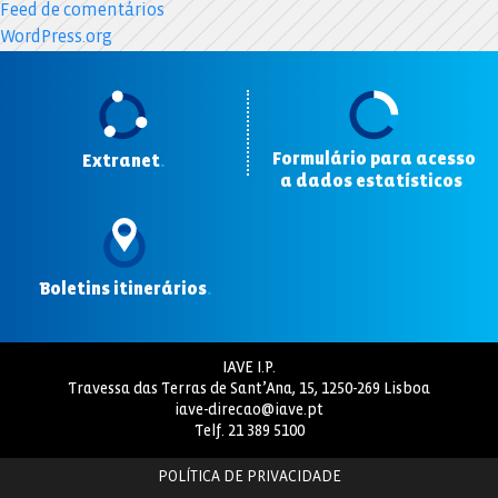
Feed de comentários
WordPress.org
Formulário para acesso
Extranet
.
a dados estatísticos
.
Boletins itinerários
.
IAVE I.P.
Travessa das Terras de Sant’Ana, 15, 1250-269 Lisboa
iave-direcao@iave.pt
Telf.
21 389 5100
POLÍTICA DE PRIVACIDADE