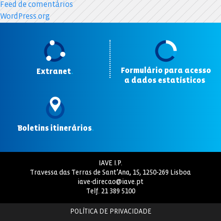
Feed de comentários
WordPress.org
Formulário para acesso
Extranet
.
a dados estatísticos
.
Boletins itinerários
.
IAVE I.P.
Travessa das Terras de Sant’Ana, 15, 1250-269 Lisboa
iave-direcao@iave.pt
Telf.
21 389 5100
POLÍTICA DE PRIVACIDADE