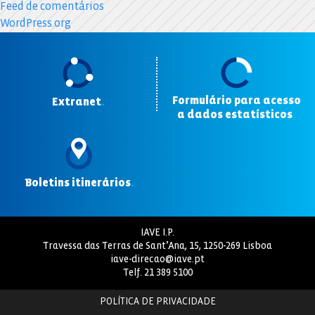
Feed de comentários
WordPress.org
Formulário para acesso
Extranet
.
a dados estatísticos
.
Boletins itinerários
.
IAVE I.P.
Travessa das Terras de Sant’Ana, 15, 1250-269 Lisboa
iave-direcao@iave.pt
Telf.
21 389 5100
POLÍTICA DE PRIVACIDADE