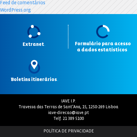
Feed de comentários
WordPress.org
Formulário para acesso
Extranet
.
a dados estatísticos
.
Boletins itinerários
.
IAVE I.P.
Travessa das Terras de Sant’Ana, 15, 1250-269 Lisboa
iave-direcao@iave.pt
Telf.
21 389 5100
POLÍTICA DE PRIVACIDADE