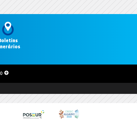
Boletins
inerários
.
00