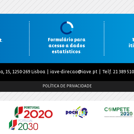
Formulário para
t
.
acesso a dados
it
estatísticos
.
a, 15, 1250-269 Lisboa |
iave-direcao@iave.pt
| Telf. 21 389 51
POLÍTICA DE PRIVACIDADE