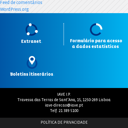
Feed de comentários
WordPress.org
Formulário para acesso
Extranet
.
a dados estatísticos
.
Boletins itinerários
.
IAVE I.P.
Travessa das Terras de Sant’Ana, 15, 1250-269 Lisboa
iave-direcao@iave.pt
Telf.
21 389 5100
POLÍTICA DE PRIVACIDADE