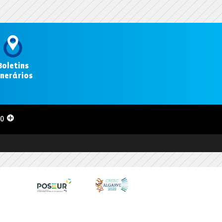
Boletins
inerários
.
00