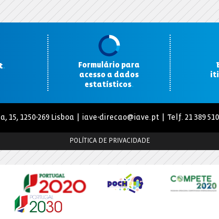
Formulário para
t
.
acesso a dados
it
estatísticos
.
a, 15, 1250-269 Lisboa |
iave-direcao@iave.pt
| Telf. 21 389 51
POLÍTICA DE PRIVACIDADE