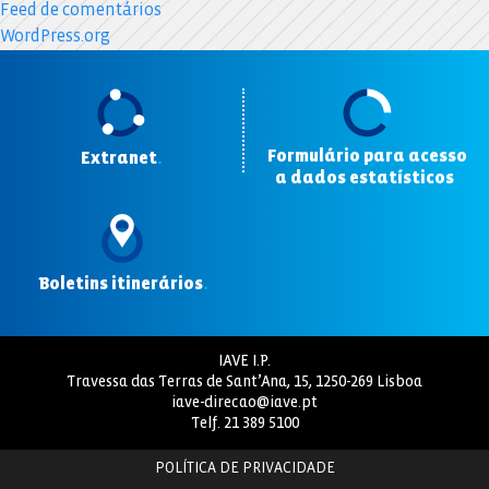
Feed de comentários
WordPress.org
Formulário para acesso
Extranet
.
a dados estatísticos
.
Boletins itinerários
.
IAVE I.P.
Travessa das Terras de Sant’Ana, 15, 1250-269 Lisboa
iave-direcao@iave.pt
Telf.
21 389 5100
POLÍTICA DE PRIVACIDADE