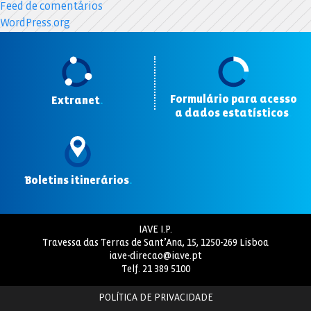
Feed de comentários
WordPress.org
Formulário para acesso
Extranet
.
a dados estatísticos
.
Boletins itinerários
.
IAVE I.P.
Travessa das Terras de Sant’Ana, 15, 1250-269 Lisboa
iave-direcao@iave.pt
Telf.
21 389 5100
POLÍTICA DE PRIVACIDADE