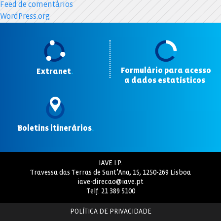
Feed de comentários
WordPress.org
Formulário para acesso
Extranet
.
a dados estatísticos
.
Boletins itinerários
.
IAVE I.P.
Travessa das Terras de Sant’Ana, 15, 1250-269 Lisboa
iave-direcao@iave.pt
Telf.
21 389 5100
POLÍTICA DE PRIVACIDADE