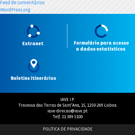
Feed de comentários
WordPress.org
Formulário para acesso
Extranet
.
a dados estatísticos
.
Boletins itinerários
.
IAVE I.P.
Travessa das Terras de Sant’Ana, 15, 1250-269 Lisboa
iave-direcao@iave.pt
Telf.
21 389 5100
POLÍTICA DE PRIVACIDADE