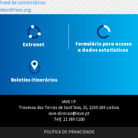
Feed de comentários
WordPress.org
Formulário para acesso
Extranet
.
a dados estatísticos
.
Boletins itinerários
.
IAVE I.P.
Travessa das Terras de Sant’Ana, 15, 1250-269 Lisboa
iave-direcao@iave.pt
Telf.
21 389 5100
POLÍTICA DE PRIVACIDADE