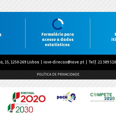
Formulário para
t
.
acesso a dados
it
estatísticos
.
a, 15, 1250-269 Lisboa |
iave-direcao@iave.pt
| Telf. 21 389 51
POLÍTICA DE PRIVACIDADE