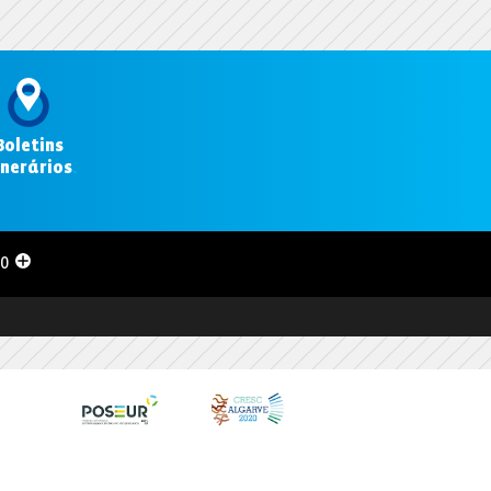
Boletins
inerários
.
00