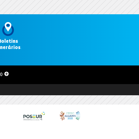
Boletins
inerários
.
00