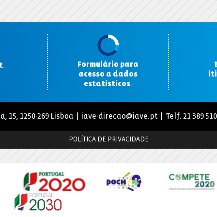
Formulário para
t
.
acesso a dados
it
estatísticos
.
a, 15, 1250-269 Lisboa |
iave-direcao@iave.pt
| Telf. 21 389 51
POLÍTICA DE PRIVACIDADE