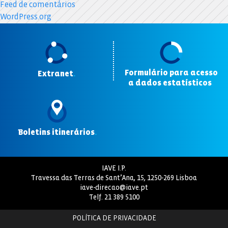
Feed de comentários
WordPress.org
Formulário para acesso
Extranet
.
a dados estatísticos
.
Boletins itinerários
.
IAVE I.P.
Travessa das Terras de Sant’Ana, 15, 1250-269 Lisboa
iave-direcao@iave.pt
Telf.
21 389 5100
POLÍTICA DE PRIVACIDADE