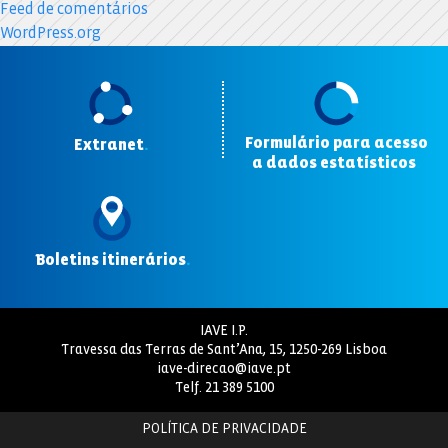
Feed de comentários
WordPress.org
Formulário para acesso
Extranet
.
a dados estatísticos
.
Boletins itinerários
.
IAVE I.P.
Travessa das Terras de Sant’Ana, 15, 1250-269 Lisboa
iave-direcao@iave.pt
Telf.
21 389 5100
POLÍTICA DE PRIVACIDADE