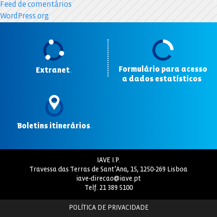
Feed de comentários
WordPress.org
Formulário para acesso
Extranet
.
a dados estatísticos
.
Boletins itinerários
.
IAVE I.P.
Travessa das Terras de Sant’Ana, 15, 1250-269 Lisboa
iave-direcao@iave.pt
Telf.
21 389 5100
POLÍTICA DE PRIVACIDADE