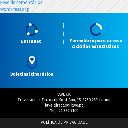
Feed de comentários
WordPress.org
Formulário para acesso
Extranet
.
a dados estatísticos
.
Boletins itinerários
.
IAVE I.P.
Travessa das Terras de Sant’Ana, 15, 1250-269 Lisboa
iave-direcao@iave.pt
Telf.
21 389 5100
POLÍTICA DE PRIVACIDADE