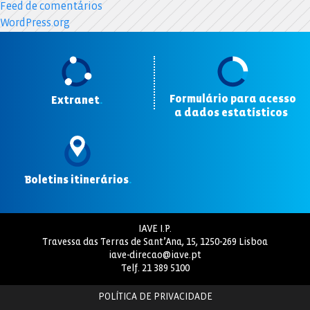
Feed de comentários
WordPress.org
Formulário para acesso
Extranet
.
a dados estatísticos
.
Boletins itinerários
.
IAVE I.P.
Travessa das Terras de Sant’Ana, 15, 1250-269 Lisboa
iave-direcao@iave.pt
Telf.
21 389 5100
POLÍTICA DE PRIVACIDADE