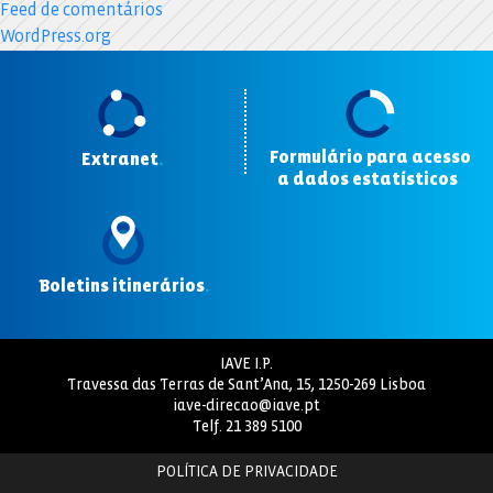
Feed de comentários
WordPress.org
Formulário para acesso
Extranet
.
a dados estatísticos
.
Boletins itinerários
.
IAVE I.P.
Travessa das Terras de Sant’Ana, 15, 1250-269 Lisboa
iave-direcao@iave.pt
Telf.
21 389 5100
POLÍTICA DE PRIVACIDADE