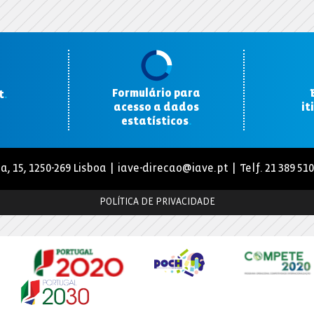
Formulário para
t
.
acesso a dados
it
estatísticos
.
a, 15, 1250-269 Lisboa |
iave-direcao@iave.pt
| Telf. 21 389 51
POLÍTICA DE PRIVACIDADE