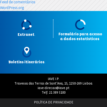
Feed de comentários
WordPress.org
Formulário para acesso
Extranet
.
a dados estatísticos
.
Boletins itinerários
.
IAVE I.P.
Travessa das Terras de Sant’Ana, 15, 1250-269 Lisboa
iave-direcao@iave.pt
Telf.
21 389 5100
POLÍTICA DE PRIVACIDADE