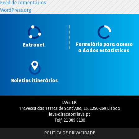
Feed de comentários
WordPress.org
Formulário para acesso
Extranet
.
a dados estatísticos
.
Boletins itinerários
.
IAVE I.P.
Travessa das Terras de Sant’Ana, 15, 1250-269 Lisboa
iave-direcao@iave.pt
Telf.
21 389 5100
POLÍTICA DE PRIVACIDADE