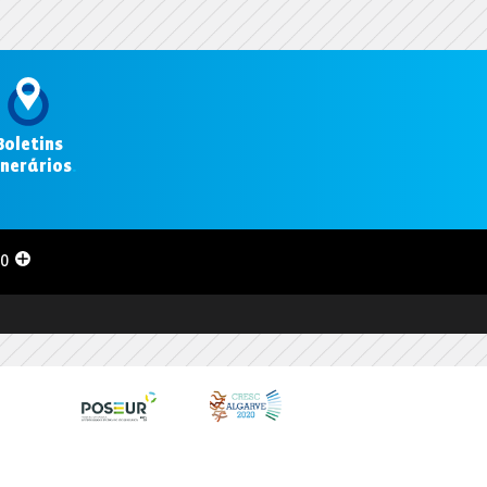
Boletins
inerários
.
00