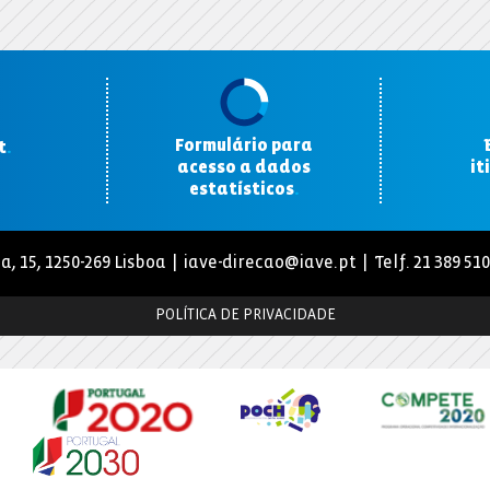
Formulário para
t
.
acesso a dados
it
estatísticos
.
a, 15, 1250-269 Lisboa |
iave-direcao@iave.pt
| Telf. 21 389 51
POLÍTICA DE PRIVACIDADE