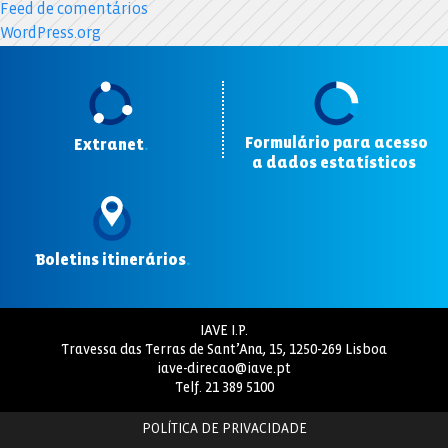
Feed de comentários
WordPress.org
Formulário para acesso
Extranet
.
a dados estatísticos
.
Boletins itinerários
.
IAVE I.P.
Travessa das Terras de Sant’Ana, 15, 1250-269 Lisboa
iave-direcao@iave.pt
Telf.
21 389 5100
POLÍTICA DE PRIVACIDADE