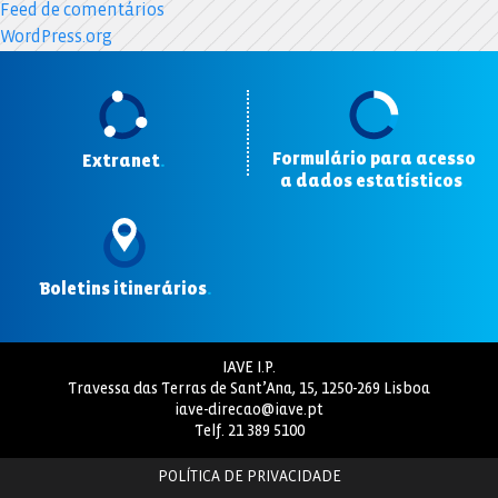
Feed de comentários
WordPress.org
Formulário para acesso
Extranet
.
a dados estatísticos
.
Boletins itinerários
.
IAVE I.P.
Travessa das Terras de Sant’Ana, 15, 1250-269 Lisboa
iave-direcao@iave.pt
Telf.
21 389 5100
POLÍTICA DE PRIVACIDADE