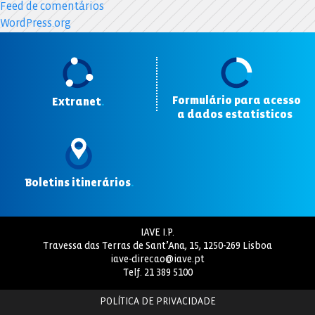
Feed de comentários
WordPress.org
Formulário para acesso
Extranet
.
a dados estatísticos
.
Boletins itinerários
.
IAVE I.P.
Travessa das Terras de Sant’Ana, 15, 1250-269 Lisboa
iave-direcao@iave.pt
Telf.
21 389 5100
POLÍTICA DE PRIVACIDADE