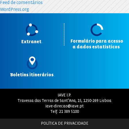
Feed de comentários
WordPress.org
Formulário para acesso
Extranet
.
a dados estatísticos
.
Boletins itinerários
.
IAVE I.P.
Travessa das Terras de Sant’Ana, 15, 1250-269 Lisboa
iave-direcao@iave.pt
Telf.
21 389 5100
POLÍTICA DE PRIVACIDADE