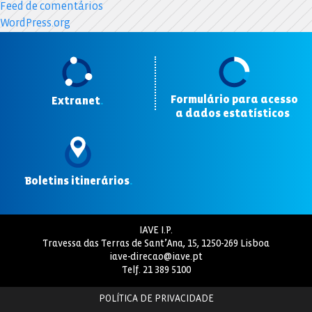
Feed de comentários
WordPress.org
Formulário para acesso
Extranet
.
a dados estatísticos
.
Boletins itinerários
.
IAVE I.P.
Travessa das Terras de Sant’Ana, 15, 1250-269 Lisboa
iave-direcao@iave.pt
Telf.
21 389 5100
POLÍTICA DE PRIVACIDADE