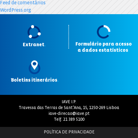
Feed de comentários
WordPress.org
Formulário para acesso
Extranet
.
a dados estatísticos
.
Boletins itinerários
.
IAVE I.P.
Travessa das Terras de Sant’Ana, 15, 1250-269 Lisboa
iave-direcao@iave.pt
Telf.
21 389 5100
POLÍTICA DE PRIVACIDADE