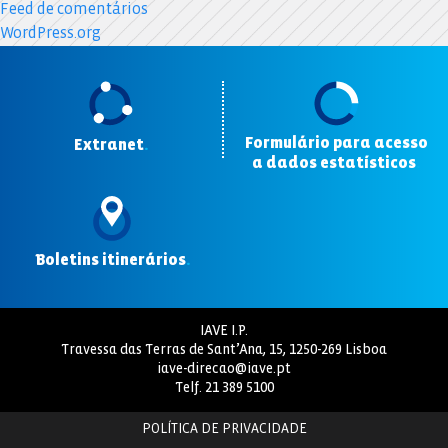
Feed de comentários
WordPress.org
Formulário para acesso
Extranet
.
a dados estatísticos
.
Boletins itinerários
.
IAVE I.P.
Travessa das Terras de Sant’Ana, 15, 1250-269 Lisboa
iave-direcao@iave.pt
Telf.
21 389 5100
POLÍTICA DE PRIVACIDADE