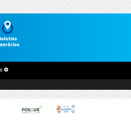
Boletins
inerários
.
00