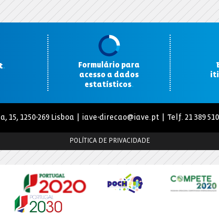
Formulário para
t
.
acesso a dados
it
estatísticos
.
a, 15, 1250-269 Lisboa |
iave-direcao@iave.pt
| Telf. 21 389 51
POLÍTICA DE PRIVACIDADE