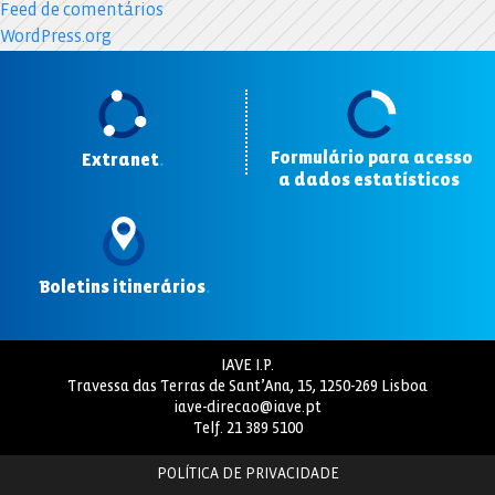
Feed de comentários
WordPress.org
Formulário para acesso
Extranet
.
a dados estatísticos
.
Boletins itinerários
.
IAVE I.P.
Travessa das Terras de Sant’Ana, 15, 1250-269 Lisboa
iave-direcao@iave.pt
Telf.
21 389 5100
POLÍTICA DE PRIVACIDADE