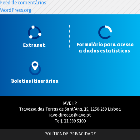
Feed de comentários
WordPress.org
Formulário para acesso
Extranet
.
a dados estatísticos
.
Boletins itinerários
.
IAVE I.P.
Travessa das Terras de Sant’Ana, 15, 1250-269 Lisboa
iave-direcao@iave.pt
Telf.
21 389 5100
POLÍTICA DE PRIVACIDADE