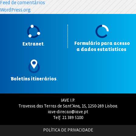
Feed de comentários
WordPress.org
Formulário para acesso
Extranet
.
a dados estatísticos
.
Boletins itinerários
.
IAVE I.P.
Travessa das Terras de Sant’Ana, 15, 1250-269 Lisboa
iave-direcao@iave.pt
Telf.
21 389 5100
POLÍTICA DE PRIVACIDADE