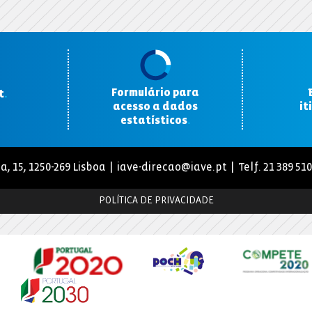
Formulário para
t
.
acesso a dados
it
estatísticos
.
a, 15, 1250-269 Lisboa |
iave-direcao@iave.pt
| Telf. 21 389 51
POLÍTICA DE PRIVACIDADE