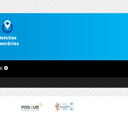
Boletins
inerários
.
00