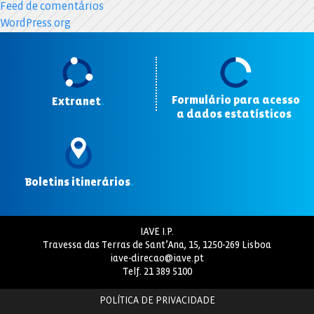
Feed de comentários
WordPress.org
Formulário para acesso
Extranet
.
a dados estatísticos
.
Boletins itinerários
.
IAVE I.P.
Travessa das Terras de Sant’Ana, 15, 1250-269 Lisboa
iave-direcao@iave.pt
Telf.
21 389 5100
POLÍTICA DE PRIVACIDADE